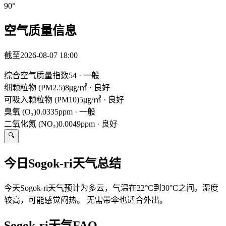
90
°
空气质量信息
截至2026-08-07 18:00
综合空气质量指数
54
·
一般
细颗粒物 (PM2.5)
8㎍/㎥
·
良好
可吸入颗粒物 (PM10)
5㎍/㎥
·
良好
臭氧 (O₃)
0.0335ppm
·
一般
二氧化氮 (NO₂)
0.0049ppm
·
良好
🔍
今日Sogok-ri天气总结
今天Sogok-ri天气预计为多云，气温在22°C到30°C之间。湿度
较高，可能感觉闷热。 无需带伞也适合外出。
Sogok-ri天气FAQ