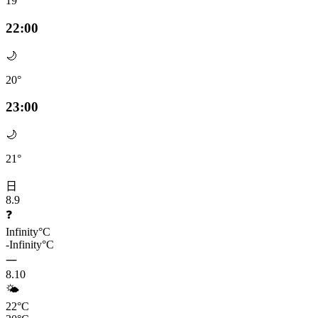
19°
22:00
🌙
20°
23:00
🌙
21°
日
8.9
❓
Infinity°C
-Infinity°C
一
8.10
🌤️
22°C