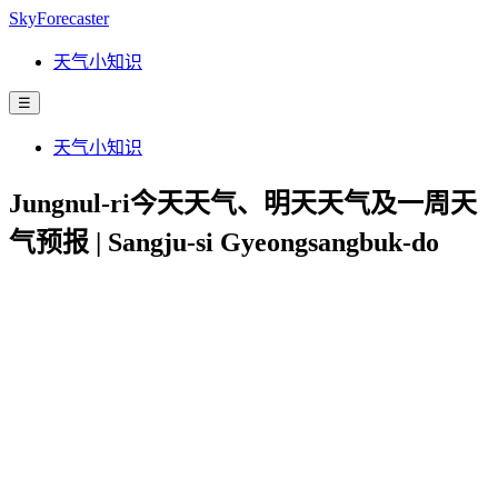
SkyForecaster
天气小知识
☰
天气小知识
Jungnul-ri今天天气、明天天气及一周天
气预报 | Sangju-si Gyeongsangbuk-do