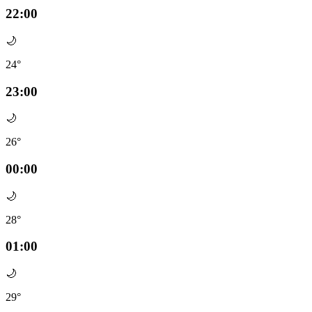
22:00
🌙
24°
23:00
🌙
26°
00:00
🌙
28°
01:00
🌙
29°