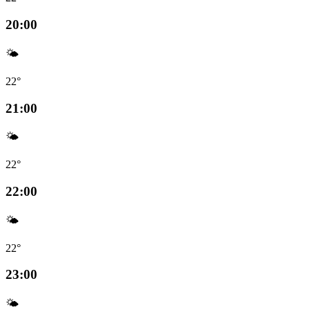
20:00
🌤️
22°
21:00
🌤️
22°
22:00
🌤️
22°
23:00
🌤️