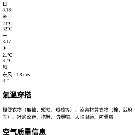
日
8.16
☀️
23°C
32°C
一
8.17
☀️
21°C
31°C
风
东风
·
1.8
m/s
81
°
氣溫穿搭
輕便衣物（無袖、短袖、短褲等）、涼爽材質衣物（棉、亞麻
等）、舒適涼鞋、拖鞋、防曬帽、太陽眼鏡、防曬霜
空气质量信息