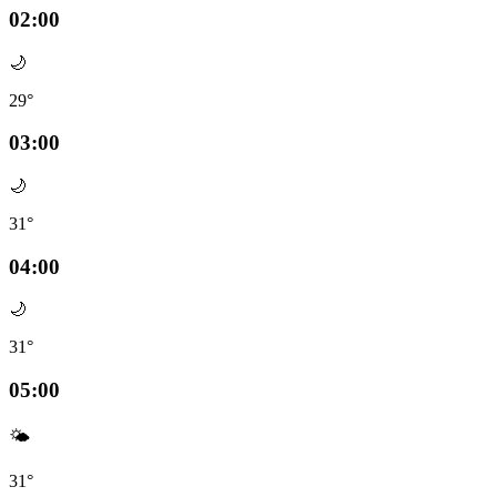
02:00
🌙
29°
03:00
🌙
31°
04:00
🌙
31°
05:00
🌤️
31°