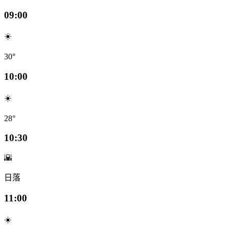
09:00
☀️
30°
10:00
☀️
28°
10:30
🌇
日落
11:00
☀️