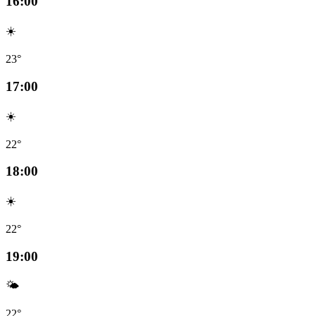
16:00
☀️
23°
17:00
☀️
22°
18:00
☀️
22°
19:00
🌤️
22°