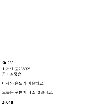
🌤️
23°
최저
/
최고
23
°
/
32
°
공기질
좋음
어제와 온도가 비슷해요.
오늘은 구름이 다소 많겠어요.
20:40