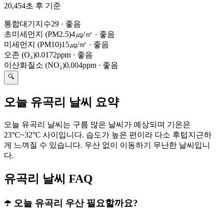
20,454초 후 기준
통합대기지수
29
·
좋음
초미세먼지 (PM2.5)
4㎍/㎥
·
좋음
미세먼지 (PM10)
15㎍/㎥
·
좋음
오존 (O₃)
0.0172ppm
·
좋음
이산화질소 (NO₂)
0.004ppm
·
좋음
🔍
오늘 유곡리 날씨 요약
오늘 유곡리 날씨는 구름 많은 날씨가 예상되며 기온은
23°C~32°C 사이입니다. 습도가 높은 편이라 다소 후텁지근하
게 느껴질 수 있습니다. 우산 없이 이동하기 무난한 날씨입니
다.
유곡리 날씨 FAQ
☂️ 오늘 유곡리 우산 필요할까요?