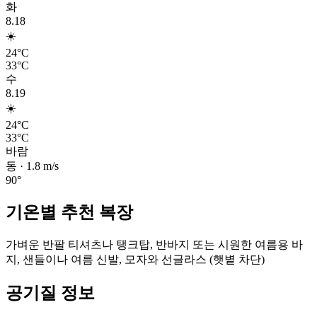
화
8.18
☀️
24°C
33°C
수
8.19
☀️
24°C
33°C
바람
동
·
1.8
m/s
90
°
기온별 추천 복장
가벼운 반팔 티셔츠나 탱크탑, 반바지 또는 시원한 여름용 바
지, 샌들이나 여름 신발, 모자와 선글라스 (햇볕 차단)
공기질 정보