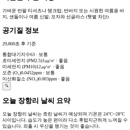
가벼운 반팔 티셔츠나 탱크탑, 반바지 또는 시원한 여름용 바
지, 샌들이나 여름 신발, 모자와 선글라스 (햇볕 차단)
공기질 정보
29,800초 후 기준
통합대기지수
63
·
보통
초미세먼지 (PM2.5)
3㎍/㎥
·
좋음
미세먼지 (PM10)
12㎍/㎥
·
좋음
오존 (O₃)
0.0452ppm
·
보통
이산화질소 (NO₂)
0.003ppm
·
좋음
🔍
오늘 장항리 날씨 요약
오늘 장항리 날씨는 흐린 날씨가 예상되며 기온은 24°C~28°C
사이입니다. 습도가 높은 편이라 다소 후텁지근하게 느껴질 수
있습니다. 외출 시 우산을 챙기는 것이 좋습니다.