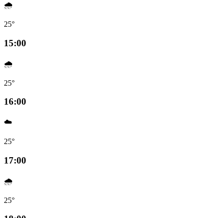
🌧️
25°
15:00
🌧️
25°
16:00
☁️
25°
17:00
🌧️
25°