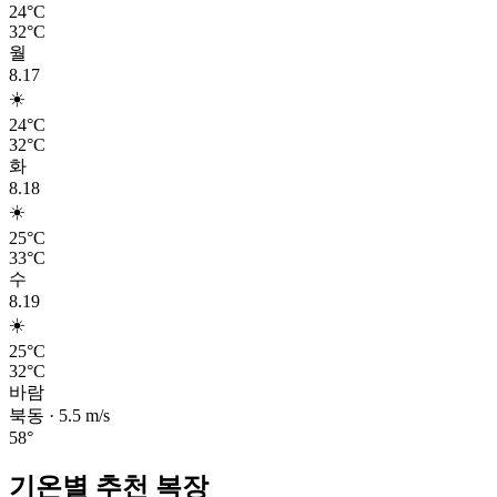
24°C
32°C
월
8.17
☀️
24°C
32°C
화
8.18
☀️
25°C
33°C
수
8.19
☀️
25°C
32°C
바람
북동
·
5.5
m/s
58
°
기온별 추천 복장