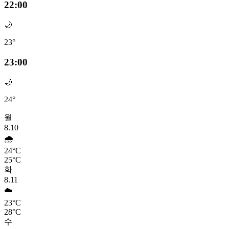
22:00
🌙
23°
23:00
🌙
24°
월
8.10
🌧️
24°C
25°C
화
8.11
☁️
23°C
28°C
수