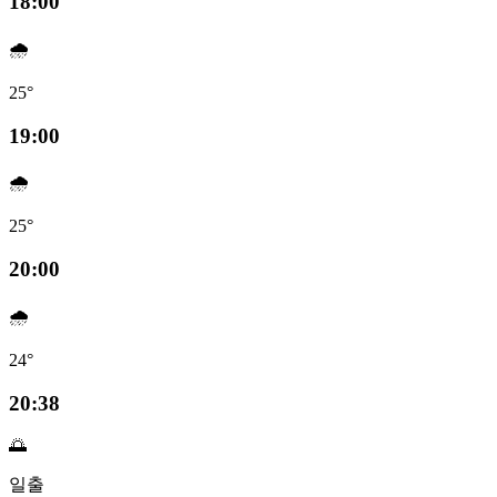
18:00
🌧️
25°
19:00
🌧️
25°
20:00
🌧️
24°
20:38
🌅
일출