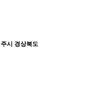
 경주시 경상북도