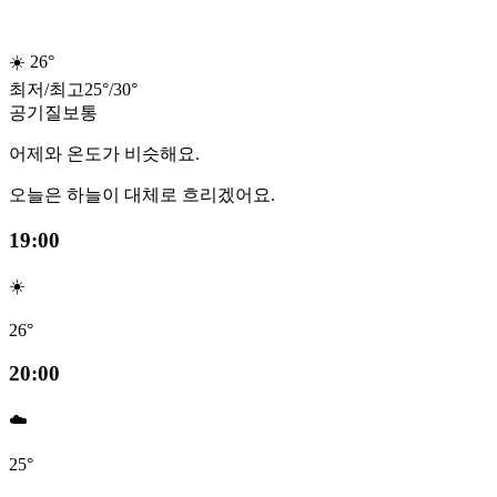
☀️
26°
최저
/
최고
25
°
/
30
°
공기질
보통
어제와 온도가 비슷해요.
오늘은 하늘이 대체로 흐리겠어요.
19:00
☀️
26°
20:00
☁️
25°