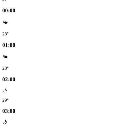
00:00
🌤️
28°
01:00
🌤️
28°
02:00
🌙
29°
03:00
🌙