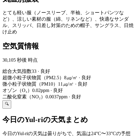
とても軽い服（ノースリーブ、半袖、ショートパンツな
ど）、涼しい素材の服（綿、リネンなど）、快適なサンダ
ル、スリッパ、日差し対策のための帽子、サングラス、日焼
け止め
空気質情報
30,105 秒後 時点
総合大気指数
33
·
良好
超微小粒子状物質（PM2.5）
8㎍/㎥
·
良好
微小粒子状物質（PM10）
11㎍/㎥
·
良好
オゾン（O₃）
0.02ppm
·
良好
二酸化窒素（NO₂）
0.0037ppm
·
良好
🔍
今日のYul-riの天気まとめ
今日のYul-riの天気は曇りがちで、気温は24°C〜33°Cの予想