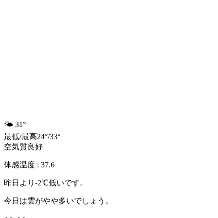
🌤️
31°
最低
/
最高
24
°
/
33
°
空気質
良好
体感温度 : 37.6
昨日より-2℃低いです。
今日は雲がやや多いでしょう。