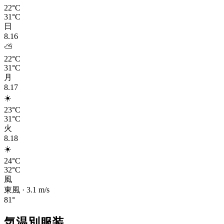
22°C
31°C
日
8.16
⛅
22°C
31°C
月
8.17
☀️
23°C
31°C
火
8.18
☀️
24°C
32°C
風
東風
·
3.1
m/s
81
°
気温別服装