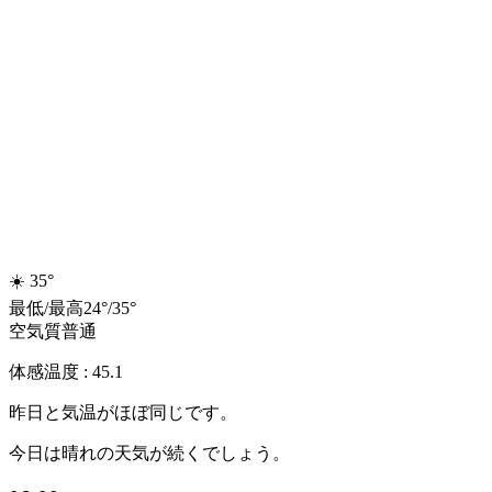
☀️
35°
最低
/
最高
24
°
/
35
°
空気質
普通
体感温度 : 45.1
昨日と気温がほぼ同じです。
今日は晴れの天気が続くでしょう。