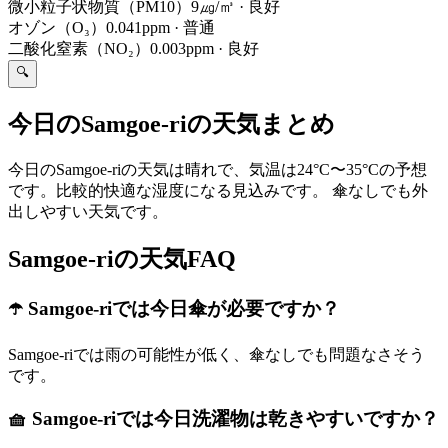
微小粒子状物質（PM10）
9㎍/㎥
·
良好
オゾン（O₃）
0.041ppm
·
普通
二酸化窒素（NO₂）
0.003ppm
·
良好
🔍
今日のSamgoe-riの天気まとめ
今日のSamgoe-riの天気は晴れで、気温は24°C〜35°Cの予想
です。比較的快適な湿度になる見込みです。 傘なしでも外
出しやすい天気です。
Samgoe-riの天気FAQ
☂️ Samgoe-riでは今日傘が必要ですか？
Samgoe-riでは雨の可能性が低く、傘なしでも問題なさそう
です。
🧺 Samgoe-riでは今日洗濯物は乾きやすいですか？