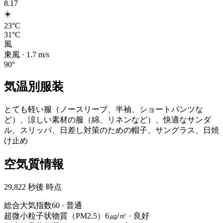
8.17
☀️
23°C
31°C
風
東風
·
1.7
m/s
90
°
気温別服装
とても軽い服（ノースリーブ、半袖、ショートパンツな
ど）、涼しい素材の服（綿、リネンなど）、快適なサンダ
ル、スリッパ、日差し対策のための帽子、サングラス、日焼
け止め
空気質情報
29,822 秒後 時点
総合大気指数
60
·
普通
超微小粒子状物質（PM2.5）
6㎍/㎥
·
良好