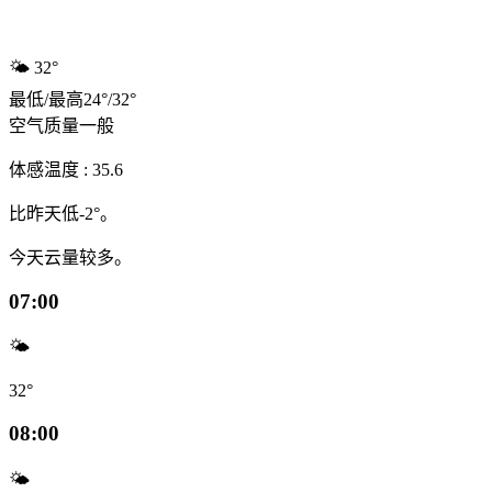
🌤️
32°
最低
/
最高
24
°
/
32
°
空气质量
一般
体感温度 : 35.6
比昨天低-2°。
今天云量较多。
07:00
🌤️
32°
08:00
🌤️