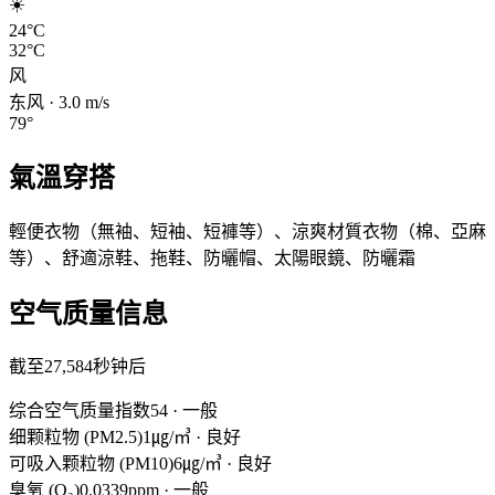
☀️
24°C
32°C
风
东风
·
3.0
m/s
79
°
氣溫穿搭
輕便衣物（無袖、短袖、短褲等）、涼爽材質衣物（棉、亞麻
等）、舒適涼鞋、拖鞋、防曬帽、太陽眼鏡、防曬霜
空气质量信息
截至27,584秒钟后
综合空气质量指数
54
·
一般
细颗粒物 (PM2.5)
1㎍/㎥
·
良好
可吸入颗粒物 (PM10)
6㎍/㎥
·
良好
臭氧 (O₃)
0.0339ppm
·
一般