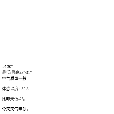
🌙
30°
最低
/
最高
23
°
/
31
°
空气质量
一般
体感温度 : 32.8
比昨天低-2°。
今天天气晴朗。