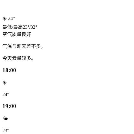
☀️
24°
最低
/
最高
23
°
/
32
°
空气质量
良好
气温与昨天差不多。
今天云量较多。
18:00
☀️
24°
19:00
🌤️
23°