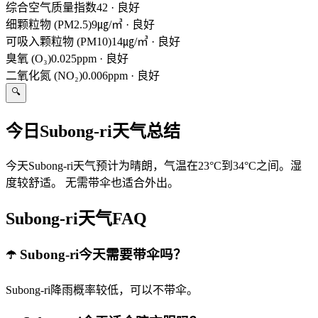
综合空气质量指数
42
·
良好
细颗粒物 (PM2.5)
9㎍/㎥
·
良好
可吸入颗粒物 (PM10)
14㎍/㎥
·
良好
臭氧 (O₃)
0.025ppm
·
良好
二氧化氮 (NO₂)
0.006ppm
·
良好
🔍
今日Subong-ri天气总结
今天Subong-ri天气预计为晴朗，气温在23°C到34°C之间。湿
度较舒适。 无需带伞也适合外出。
Subong-ri天气FAQ
☂️ Subong-ri今天需要带伞吗？
Subong-ri降雨概率较低，可以不带伞。