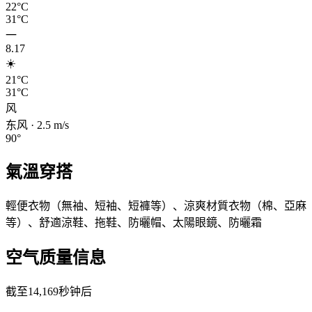
22°C
31°C
一
8.17
☀️
21°C
31°C
风
东风
·
2.5
m/s
90
°
氣溫穿搭
輕便衣物（無袖、短袖、短褲等）、涼爽材質衣物（棉、亞麻
等）、舒適涼鞋、拖鞋、防曬帽、太陽眼鏡、防曬霜
空气质量信息
截至14,169秒钟后