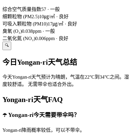
综合空气质量指数
57
·
一般
细颗粒物 (PM2.5)
10㎍/㎥
·
良好
可吸入颗粒物 (PM10)
17㎍/㎥
·
良好
臭氧 (O₃)
0.038ppm
·
一般
二氧化氮 (NO₂)
0.006ppm
·
良好
🔍
今日Yongan-ri天气总结
今天Yongan-ri天气预计为晴朗，气温在22°C到34°C之间。湿
度较舒适。 无需带伞也适合外出。
Yongan-ri天气FAQ
☂️ Yongan-ri今天需要带伞吗？
Yongan-ri降雨概率较低，可以不带伞。