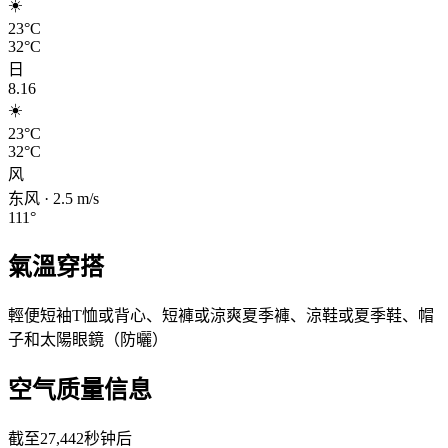
☀️
23°C
32°C
日
8.16
☀️
23°C
32°C
风
东风
·
2.5
m/s
111
°
氣溫穿搭
輕便短袖T恤或背心、短褲或涼爽夏季褲、涼鞋或夏季鞋、帽
子和太陽眼鏡（防曬）
空气质量信息
截至27,442秒钟后