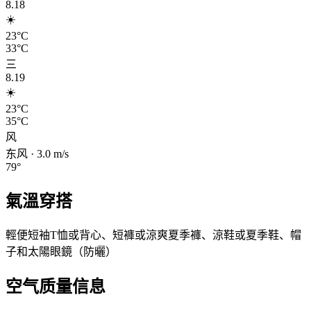
8.18
☀️
23°C
33°C
三
8.19
☀️
23°C
35°C
风
东风
·
3.0
m/s
79
°
氣溫穿搭
輕便短袖T恤或背心、短褲或涼爽夏季褲、涼鞋或夏季鞋、帽
子和太陽眼鏡（防曬）
空气质量信息