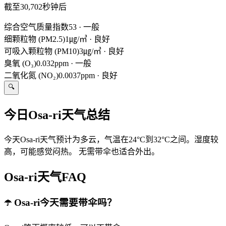
截至30,702秒钟后
综合空气质量指数
53
·
一般
细颗粒物 (PM2.5)
1㎍/㎥
·
良好
可吸入颗粒物 (PM10)
3㎍/㎥
·
良好
臭氧 (O₃)
0.032ppm
·
一般
二氧化氮 (NO₂)
0.0037ppm
·
良好
🔍
今日Osa-ri天气总结
今天Osa-ri天气预计为多云，气温在24°C到32°C之间。湿度较
高，可能感觉闷热。 无需带伞也适合外出。
Osa-ri天气FAQ
☂️ Osa-ri今天需要带伞吗？