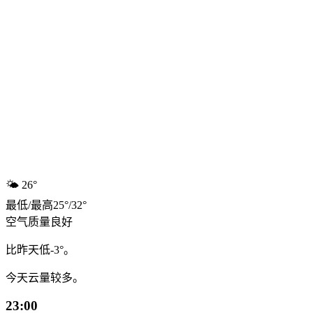
🌤️
26°
最低
/
最高
25
°
/
32
°
空气质量
良好
比昨天低-3°。
今天云量较多。
23:00