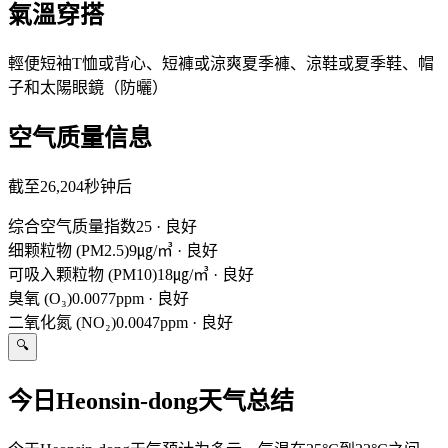
氣溫穿搭
輕便短袖T恤或背心、短褲或涼爽夏季褲、涼鞋或夏季鞋、帽
子和太陽眼鏡（防曬）
空气质量信息
截至26,204秒钟后
综合空气质量指数
25
·
良好
细颗粒物 (PM2.5)
9㎍/㎥
·
良好
可吸入颗粒物 (PM10)
18㎍/㎥
·
良好
臭氧 (O₃)
0.0077ppm
·
良好
二氧化氮 (NO₂)
0.0047ppm
·
良好
🔍
今日Heonsin-dong天气总结