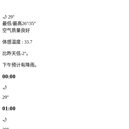
🌙
29°
最低
/
最高
26
°
/
35
°
空气质量
良好
体感温度 : 33.7
比昨天低-2°。
下午预计有降雨。
00:00
🌙
29°
01:00
🌙