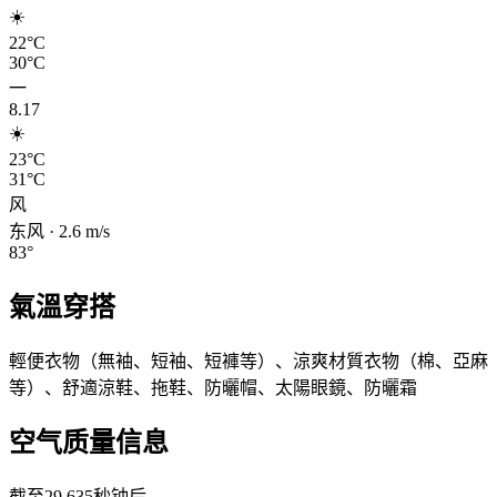
☀️
22°C
30°C
一
8.17
☀️
23°C
31°C
风
东风
·
2.6
m/s
83
°
氣溫穿搭
輕便衣物（無袖、短袖、短褲等）、涼爽材質衣物（棉、亞麻
等）、舒適涼鞋、拖鞋、防曬帽、太陽眼鏡、防曬霜
空气质量信息
截至29,635秒钟后