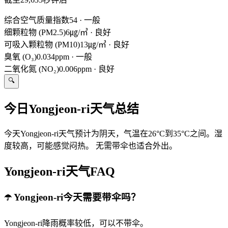
综合空气质量指数
54
·
一般
细颗粒物 (PM2.5)
6㎍/㎥
·
良好
可吸入颗粒物 (PM10)
13㎍/㎥
·
良好
臭氧 (O₃)
0.034ppm
·
一般
二氧化氮 (NO₂)
0.006ppm
·
良好
🔍
今日Yongjeon-ri天气总结
今天Yongjeon-ri天气预计为阴天，气温在26°C到35°C之间。湿
度较高，可能感觉闷热。 无需带伞也适合外出。
Yongjeon-ri天气FAQ
☂️ Yongjeon-ri今天需要带伞吗？
Yongjeon-ri降雨概率较低，可以不带伞。