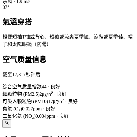
东风
·
1.9
m/s
87
°
氣溫穿搭
輕便短袖T恤或背心、短褲或涼爽夏季褲、涼鞋或夏季鞋、帽
子和太陽眼鏡（防曬）
空气质量信息
截至17,317秒钟后
综合空气质量指数
44
·
良好
细颗粒物 (PM2.5)
2㎍/㎥
·
良好
可吸入颗粒物 (PM10)
17㎍/㎥
·
良好
臭氧 (O₃)
0.027ppm
·
良好
二氧化氮 (NO₂)
0.004ppm
·
良好
🔍