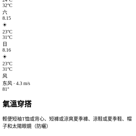
32°C
六
8.15
☀️
23°C
31°C
日
8.16
☀️
23°C
31°C
风
东风
·
4.3
m/s
81
°
氣溫穿搭
輕便短袖T恤或背心、短褲或涼爽夏季褲、涼鞋或夏季鞋、帽
子和太陽眼鏡（防曬）