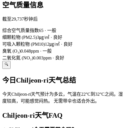
空气质量信息
截至29,737秒钟后
综合空气质量指数
65
·
一般
细颗粒物 (PM2.5)
3㎍/㎥
·
良好
可吸入颗粒物 (PM10)
12㎍/㎥
·
良好
臭氧 (O₃)
0.048ppm
·
一般
二氧化氮 (NO₂)
0.003ppm
·
良好
🔍
今日Chiljeon-ri天气总结
今天Chiljeon-ri天气预计为多云，气温在22°C到32°C之间。湿
度较高，可能感觉闷热。 无需带伞也适合外出。
Chiljeon-ri天气FAQ