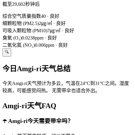
截至29,602秒钟后
综合空气质量指数
40
·
良好
细颗粒物 (PM2.5)
2㎍/㎥
·
良好
可吸入颗粒物 (PM10)
7㎍/㎥
·
良好
臭氧 (O₃)
0.0238ppm
·
良好
二氧化氮 (NO₂)
0.006ppm
·
良好
🔍
今日Amgi-ri天气总结
今天Amgi-ri天气预计为多云，气温在24°C到31°C之间。湿度
较高，可能感觉闷热。 无需带伞也适合外出。
Amgi-ri天气FAQ
☂️ Amgi-ri今天需要带伞吗？