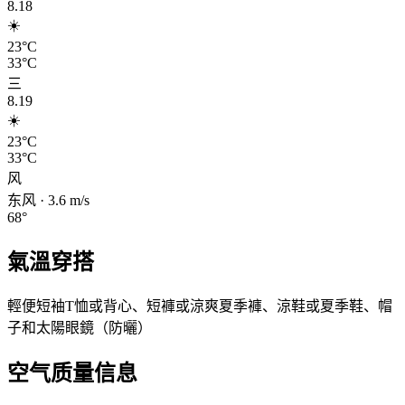
8.18
☀️
23°C
33°C
三
8.19
☀️
23°C
33°C
风
东风
·
3.6
m/s
68
°
氣溫穿搭
輕便短袖T恤或背心、短褲或涼爽夏季褲、涼鞋或夏季鞋、帽
子和太陽眼鏡（防曬）
空气质量信息