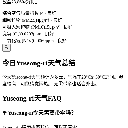
截至23,860秒钟后
综合空气质量指数
34
·
良好
细颗粒物 (PM2.5)
4㎍/㎥
·
良好
可吸入颗粒物 (PM10)
15㎍/㎥
·
良好
臭氧 (O₃)
0.0203ppm
·
良好
二氧化氮 (NO₂)
0.0069ppm
·
良好
🔍
今日Yuseong-ri天气总结
今天Yuseong-ri天气预计为多云，气温在23°C到30°C之间。湿
度较高，可能感觉闷热。 无需带伞也适合外出。
Yuseong-ri天气FAQ
☂️ Yuseong-ri今天需要带伞吗？
Yuseong-ri降雨概率较低，可以不带伞。