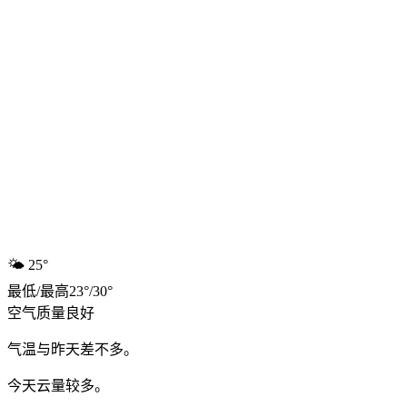
🌤️
25°
最低
/
最高
23
°
/
30
°
空气质量
良好
气温与昨天差不多。
今天云量较多。