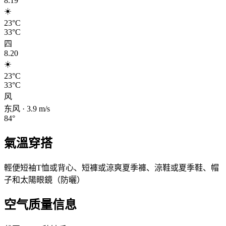
8.19
☀️
23°C
33°C
四
8.20
☀️
23°C
33°C
风
东风
·
3.9
m/s
84
°
氣溫穿搭
輕便短袖T恤或背心、短褲或涼爽夏季褲、涼鞋或夏季鞋、帽
子和太陽眼鏡（防曬）
空气质量信息