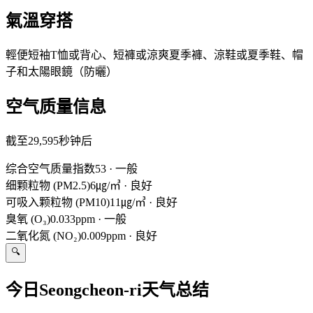
氣溫穿搭
輕便短袖T恤或背心、短褲或涼爽夏季褲、涼鞋或夏季鞋、帽
子和太陽眼鏡（防曬）
空气质量信息
截至29,595秒钟后
综合空气质量指数
53
·
一般
细颗粒物 (PM2.5)
6㎍/㎥
·
良好
可吸入颗粒物 (PM10)
11㎍/㎥
·
良好
臭氧 (O₃)
0.033ppm
·
一般
二氧化氮 (NO₂)
0.009ppm
·
良好
🔍
今日Seongcheon-ri天气总结