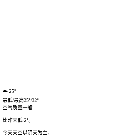
☁️
25°
最低
/
最高
25
°
/
32
°
空气质量
一般
比昨天低-2°。
今天天空以阴天为主。