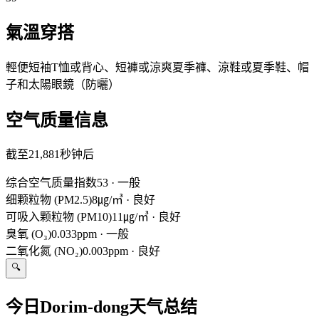
氣溫穿搭
輕便短袖T恤或背心、短褲或涼爽夏季褲、涼鞋或夏季鞋、帽
子和太陽眼鏡（防曬）
空气质量信息
截至21,881秒钟后
综合空气质量指数
53
·
一般
细颗粒物 (PM2.5)
8㎍/㎥
·
良好
可吸入颗粒物 (PM10)
11㎍/㎥
·
良好
臭氧 (O₃)
0.033ppm
·
一般
二氧化氮 (NO₂)
0.003ppm
·
良好
🔍
今日Dorim-dong天气总结