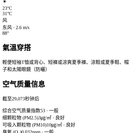
☀️
23°C
31°C
风
东风
·
2.6
m/s
88
°
氣溫穿搭
輕便短袖T恤或背心、短褲或涼爽夏季褲、涼鞋或夏季鞋、帽
子和太陽眼鏡（防曬）
空气质量信息
截至29,073秒钟后
综合空气质量指数
53
·
一般
细颗粒物 (PM2.5)
3㎍/㎥
·
良好
可吸入颗粒物 (PM10)
10㎍/㎥
·
良好
臭氧 (O₃)
0.032ppm
·
一般