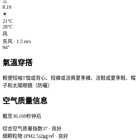
三
8.19
☀️
21°C
28°C
风
东风
·
1.5
m/s
94
°
氣溫穿搭
輕便短袖T恤或背心、短褲或涼爽夏季褲、涼鞋或夏季鞋、帽
子和太陽眼鏡（防曬）
空气质量信息
截至30,169秒钟后
综合空气质量指数
37
·
良好
细颗粒物 (PM2.5)
2㎍/㎥
·
良好