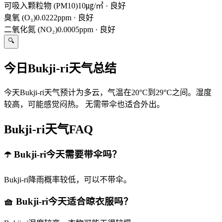
可吸入颗粒物 (PM10)
10㎍/㎥
·
良好
臭氧 (O₃)
0.0222ppm
·
良好
二氧化氮 (NO₂)
0.0005ppm
·
良好
🔍
今日Bukji-ri天气总结
今天Bukji-ri天气预计为多云，气温在20°C到29°C之间。湿度
较高，可能感觉闷热。 无需带伞也适合外出。
Bukji-ri天气FAQ
☂️ Bukji-ri今天需要带伞吗？
Bukji-ri降雨概率较低，可以不带伞。
🧺 Bukji-ri今天适合晾衣服吗？