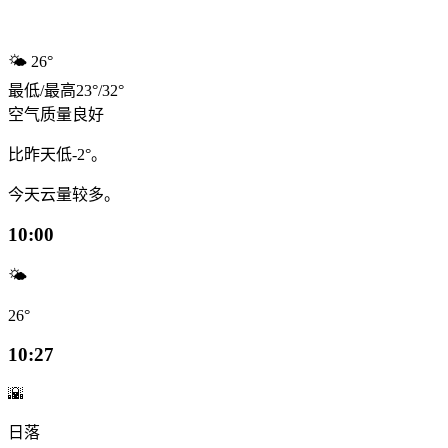
🌤️
26°
最低
/
最高
23
°
/
32
°
空气质量
良好
比昨天低-2°。
今天云量较多。
10:00
🌤️
26°
10:27
🌇
日落