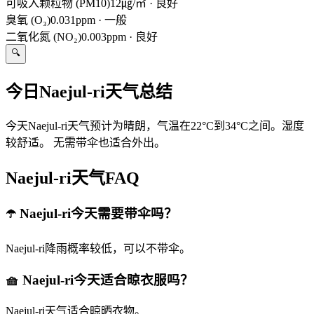
可吸入颗粒物 (PM10)
12㎍/㎥
·
良好
臭氧 (O₃)
0.031ppm
·
一般
二氧化氮 (NO₂)
0.003ppm
·
良好
🔍
今日Naejul-ri天气总结
今天Naejul-ri天气预计为晴朗，气温在22°C到34°C之间。湿度
较舒适。 无需带伞也适合外出。
Naejul-ri天气FAQ
☂️ Naejul-ri今天需要带伞吗？
Naejul-ri降雨概率较低，可以不带伞。
🧺 Naejul-ri今天适合晾衣服吗？
Naejul-ri天气适合晾晒衣物。