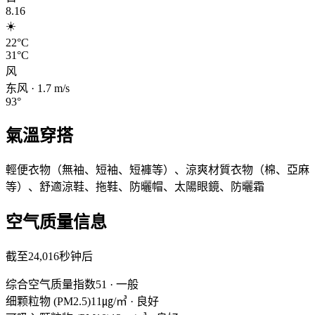
8.16
☀️
22°C
31°C
风
东风
·
1.7
m/s
93
°
氣溫穿搭
輕便衣物（無袖、短袖、短褲等）、涼爽材質衣物（棉、亞麻
等）、舒適涼鞋、拖鞋、防曬帽、太陽眼鏡、防曬霜
空气质量信息
截至24,016秒钟后
综合空气质量指数
51
·
一般
细颗粒物 (PM2.5)
11㎍/㎥
·
良好