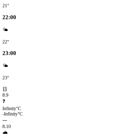
21°
22:00
🌤️
22°
23:00
🌤️
23°
日
8.9
❓
Infinity°C
-Infinity°C
一
8.10
🌧️