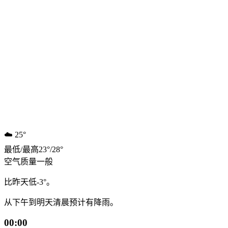
☁️
25°
最低
/
最高
23
°
/
28
°
空气质量
一般
比昨天低-3°。
从下午到明天清晨预计有降雨。
00:00