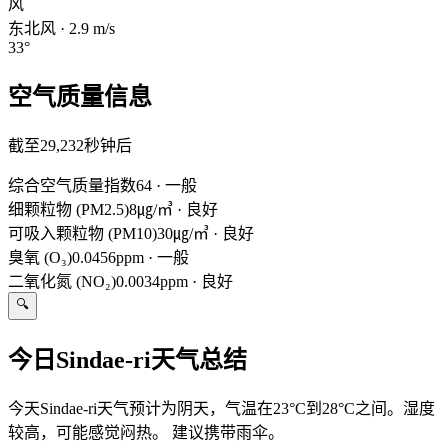
风
东北风
·
2.9
m/s
33
°
空气质量信息
截至29,232秒钟后
综合空气质量指数
64
·
一般
细颗粒物 (PM2.5)
8㎍/㎥
·
良好
可吸入颗粒物 (PM10)
30㎍/㎥
·
良好
臭氧 (O₃)
0.0456ppm
·
一般
二氧化氮 (NO₂)
0.0034ppm
·
良好
🔍
今日Sindae-ri天气总结
今天Sindae-ri天气预计为阴天，气温在23°C到28°C之间。湿度
较高，可能感觉闷热。 建议携带雨伞。