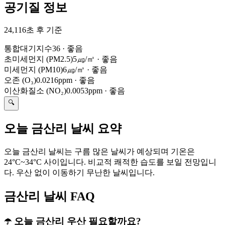
공기질 정보
24,116초 후 기준
통합대기지수
36
·
좋음
초미세먼지 (PM2.5)
5㎍/㎥
·
좋음
미세먼지 (PM10)
6㎍/㎥
·
좋음
오존 (O₃)
0.0216ppm
·
좋음
이산화질소 (NO₂)
0.0053ppm
·
좋음
🔍
오늘 금산리 날씨 요약
오늘 금산리 날씨는 구름 많은 날씨가 예상되며 기온은
24°C~34°C 사이입니다. 비교적 쾌적한 습도를 보일 전망입니
다. 우산 없이 이동하기 무난한 날씨입니다.
금산리 날씨 FAQ
☂️ 오늘 금산리 우산 필요할까요?