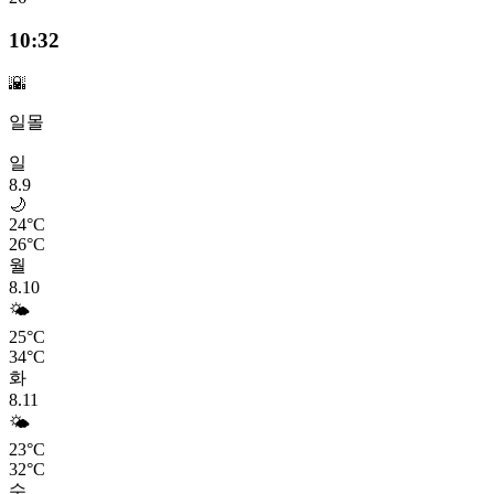
10:32
🌇
일몰
일
8.9
🌙
24°C
26°C
월
8.10
🌤️
25°C
34°C
화
8.11
🌤️
23°C
32°C
수