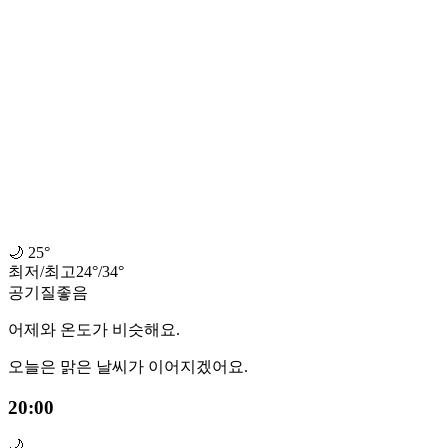
🌙
25°
최저
/
최고
24
°
/
34
°
공기질
좋음
어제와 온도가 비슷해요.
오늘은 맑은 날씨가 이어지겠어요.
20:00
🌙