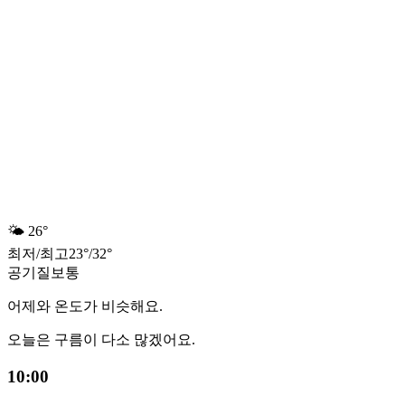
🌤️
26°
최저
/
최고
23
°
/
32
°
공기질
보통
어제와 온도가 비슷해요.
오늘은 구름이 다소 많겠어요.
10:00