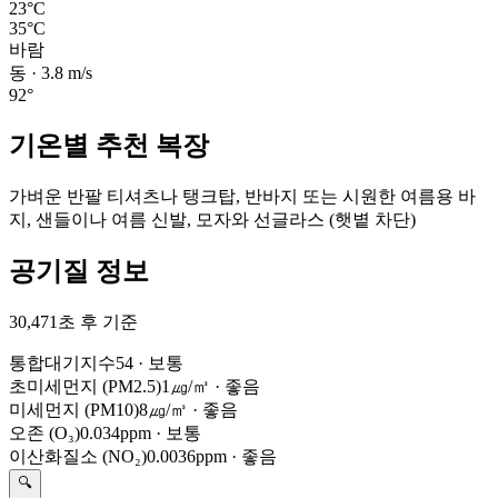
23°C
35°C
바람
동
·
3.8
m/s
92
°
기온별 추천 복장
가벼운 반팔 티셔츠나 탱크탑, 반바지 또는 시원한 여름용 바
지, 샌들이나 여름 신발, 모자와 선글라스 (햇볕 차단)
공기질 정보
30,471초 후 기준
통합대기지수
54
·
보통
초미세먼지 (PM2.5)
1㎍/㎥
·
좋음
미세먼지 (PM10)
8㎍/㎥
·
좋음
오존 (O₃)
0.034ppm
·
보통
이산화질소 (NO₂)
0.0036ppm
·
좋음
🔍