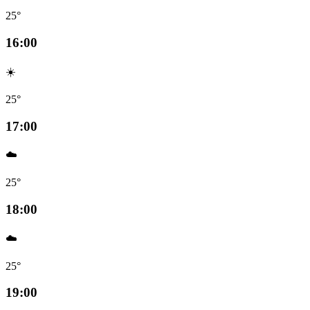
25°
16:00
☀️
25°
17:00
☁️
25°
18:00
☁️
25°
19:00