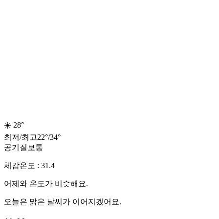
☀️
28°
최저
/
최고
22
°
/
34
°
공기질
보통
체감온도 : 31.4
어제와 온도가 비슷해요.
오늘은 맑은 날씨가 이어지겠어요.