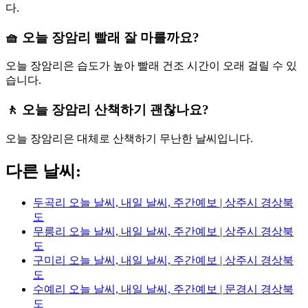
다.
🧺 오늘 장암리 빨래 잘 마를까요?
오늘 장암리은 습도가 높아 빨래 건조 시간이 오래 걸릴 수 있
습니다.
🚶 오늘 장암리 산책하기 괜찮나요?
오늘 장암리은 대체로 산책하기 무난한 날씨입니다.
다른 날씨:
두곡리 오늘 날씨, 내일 날씨, 주간예보 | 상주시 경상북
도
무릉리 오늘 날씨, 내일 날씨, 주간예보 | 상주시 경상북
도
구미리 오늘 날씨, 내일 날씨, 주간예보 | 상주시 경상북
도
수예리 오늘 날씨, 내일 날씨, 주간예보 | 문경시 경상북
도