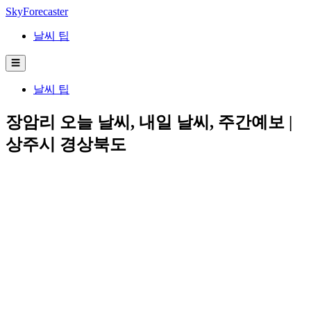
SkyForecaster
날씨 팁
☰
날씨 팁
장암리 오늘 날씨, 내일 날씨, 주간예보 |
상주시 경상북도