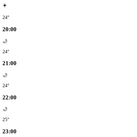
☀️
24°
20:00
🌙
24°
21:00
🌙
24°
22:00
🌙
25°
23:00