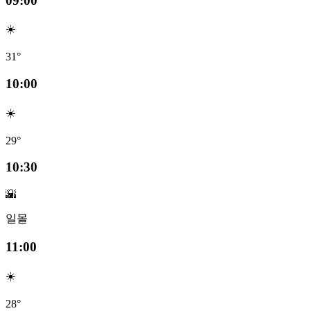
09:00
☀️
31°
10:00
☀️
29°
10:30
🌇
일몰
11:00
☀️
28°