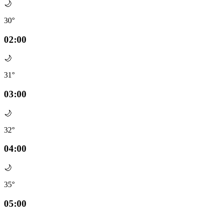
🌙
30°
02:00
🌙
31°
03:00
🌙
32°
04:00
🌙
35°
05:00