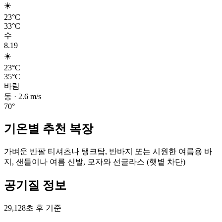
☀️
23°C
33°C
수
8.19
☀️
23°C
35°C
바람
동
·
2.6
m/s
70
°
기온별 추천 복장
가벼운 반팔 티셔츠나 탱크탑, 반바지 또는 시원한 여름용 바
지, 샌들이나 여름 신발, 모자와 선글라스 (햇볕 차단)
공기질 정보
29,128초 후 기준