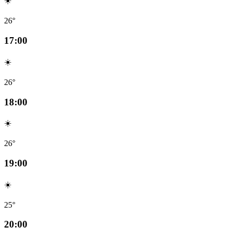
☀️
26°
17:00
☀️
26°
18:00
☀️
26°
19:00
☀️
25°
20:00