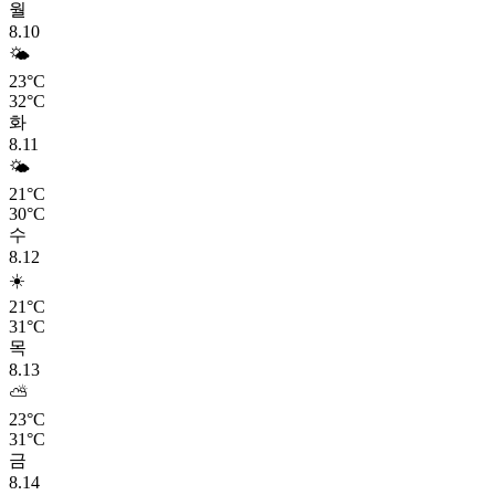
월
8.10
🌤️
23°C
32°C
화
8.11
🌤️
21°C
30°C
수
8.12
☀️
21°C
31°C
목
8.13
⛅
23°C
31°C
금
8.14