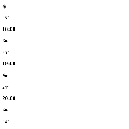
☀️
25°
18:00
🌤️
25°
19:00
🌤️
24°
20:00
🌤️
24°