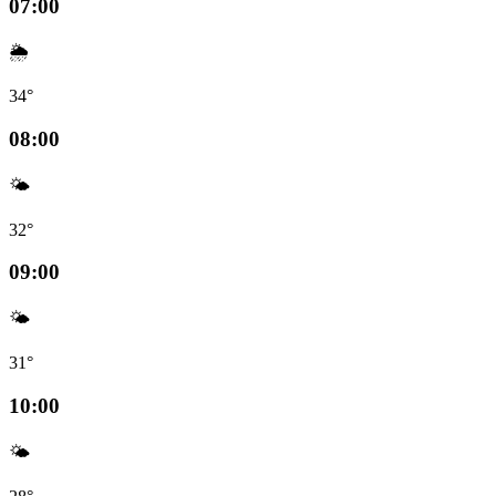
07:00
🌦️
34°
08:00
🌤️
32°
09:00
🌤️
31°
10:00
🌤️