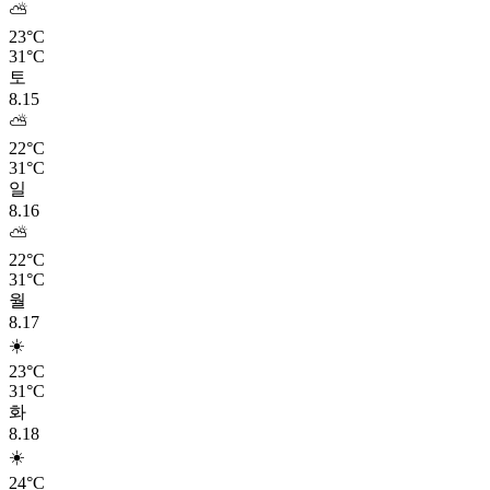
⛅
23°C
31°C
토
8.15
⛅
22°C
31°C
일
8.16
⛅
22°C
31°C
월
8.17
☀️
23°C
31°C
화
8.18
☀️
24°C