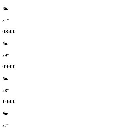
🌤️
31°
08:00
🌤️
29°
09:00
🌤️
28°
10:00
🌤️
27°