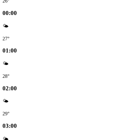
26°
00:00
🌤️
27°
01:00
🌤️
28°
02:00
🌤️
29°
03:00
🌤️