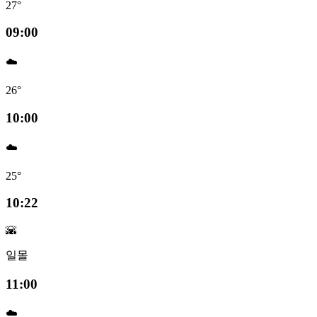
27°
09:00
☁️
26°
10:00
☁️
25°
10:22
🌇
일몰
11:00
☁️