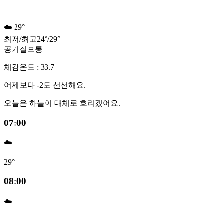
☁️
29°
최저
/
최고
24
°
/
29
°
공기질
보통
체감온도 : 33.7
어제보다 -2도 선선해요.
오늘은 하늘이 대체로 흐리겠어요.
07:00
☁️
29°
08:00
☁️