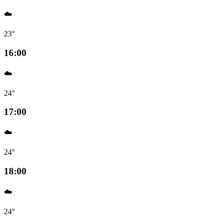
☁️
23°
16:00
☁️
24°
17:00
☁️
24°
18:00
☁️
24°