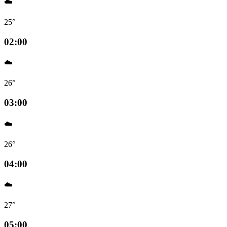
☁️
25°
02:00
☁️
26°
03:00
☁️
26°
04:00
☁️
27°
05:00