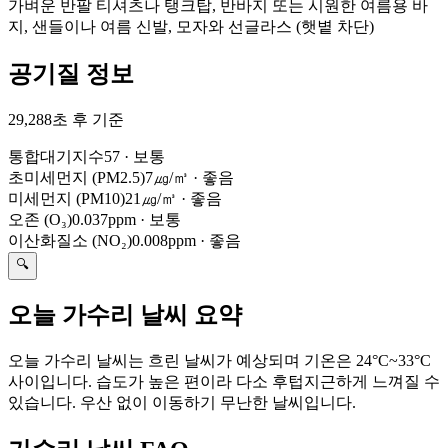
가벼운 반팔 티셔츠나 탱크탑, 반바지 또는 시원한 여름용 바
지, 샌들이나 여름 신발, 모자와 선글라스 (햇볕 차단)
공기질 정보
29,288초 후 기준
통합대기지수
57
·
보통
초미세먼지 (PM2.5)
7㎍/㎥
·
좋음
미세먼지 (PM10)
21㎍/㎥
·
좋음
오존 (O₃)
0.037ppm
·
보통
이산화질소 (NO₂)
0.008ppm
·
좋음
🔍
오늘 가수리 날씨 요약
오늘 가수리 날씨는 흐린 날씨가 예상되며 기온은 24°C~33°C
사이입니다. 습도가 높은 편이라 다소 후텁지근하게 느껴질 수
있습니다. 우산 없이 이동하기 무난한 날씨입니다.