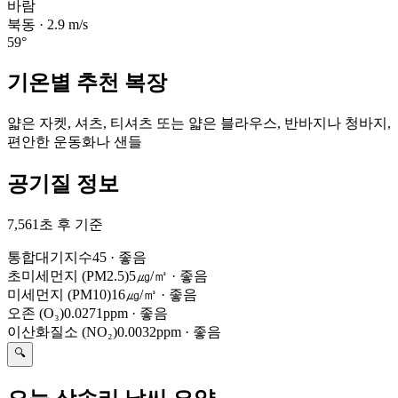
바람
북동
·
2.9
m/s
59
°
기온별 추천 복장
얇은 자켓, 셔츠, 티셔츠 또는 얇은 블라우스, 반바지나 청바지,
편안한 운동화나 샌들
공기질 정보
7,561초 후 기준
통합대기지수
45
·
좋음
초미세먼지 (PM2.5)
5㎍/㎥
·
좋음
미세먼지 (PM10)
16㎍/㎥
·
좋음
오존 (O₃)
0.0271ppm
·
좋음
이산화질소 (NO₂)
0.0032ppm
·
좋음
🔍