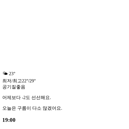
🌤️
23°
최저
/
최고
22
°
/
29
°
공기질
좋음
어제보다 -2도 선선해요.
오늘은 구름이 다소 많겠어요.
19:00