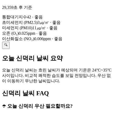
29,359초 후 기준
통합대기지수
42
·
좋음
초미세먼지 (PM2.5)
3㎍/㎥
·
좋음
미세먼지 (PM10)
11㎍/㎥
·
좋음
오존 (O₃)
0.025ppm
·
좋음
이산화질소 (NO₂)
0.006ppm
·
좋음
🔍
오늘 신덕리 날씨 요약
오늘 신덕리 날씨는 흐린 날씨가 예상되며 기온은 24°C~35°C
사이입니다. 비교적 쾌적한 습도를 보일 전망입니다. 우산 없
이 이동하기 무난한 날씨입니다.
신덕리 날씨 FAQ
☂️ 오늘 신덕리 우산 필요할까요?