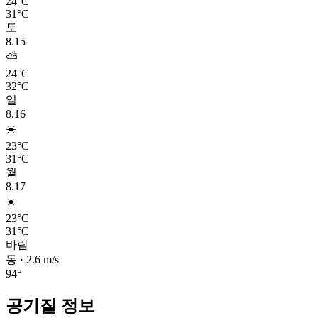
24°C
31°C
토
8.15
⛅
24°C
32°C
일
8.16
☀️
23°C
31°C
월
8.17
☀️
23°C
31°C
바람
동
·
2.6
m/s
94
°
공기질 정보