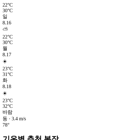
22°C
30°C
일
8.16
⛅
22°C
30°C
월
8.17
☀️
23°C
31°C
화
8.18
☀️
23°C
32°C
바람
동
·
3.4
m/s
78
°
기온별 추천 복장