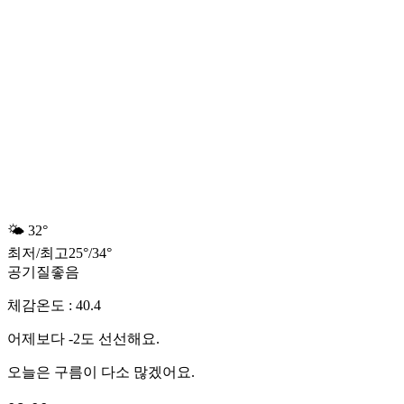
🌤️
32°
최저
/
최고
25
°
/
34
°
공기질
좋음
체감온도 : 40.4
어제보다 -2도 선선해요.
오늘은 구름이 다소 많겠어요.