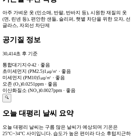
아주 가벼운 옷 (민소매, 반팔, 반바지 등), 시원한 재질의 옷
(면, 린넨 등), 편안한 샌들, 슬리퍼, 햇볕 차단을 위한 모자, 선
글라스, 자외선 차단제
공기질 정보
30,414초 후 기준
통합대기지수
42
·
좋음
초미세먼지 (PM2.5)
1㎍/㎥
·
좋음
미세먼지 (PM10)
5㎍/㎥
·
좋음
오존 (O₃)
0.0251ppm
·
좋음
이산화질소 (NO₂)
0.0027ppm
·
좋음
🔍
오늘 대평리 날씨 요약
오늘 대평리 날씨는 구름 많은 날씨가 예상되며 기온은
25°C~34°C 사이입니다. 습도가 높은 편이라 다소 후텁지근하