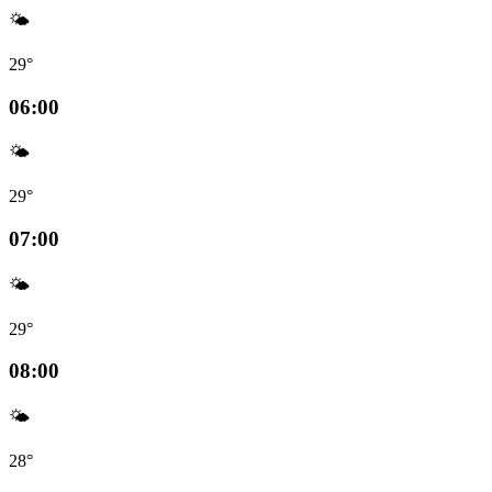
🌤️
29°
06:00
🌤️
29°
07:00
🌤️
29°
08:00
🌤️
28°