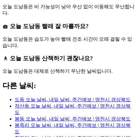
오늘 도남동은 비 가능성이 낮아 우산 없이 이동해도 무난합니
다.
🧺 오늘 도남동 빨래 잘 마를까요?
오늘 도남동은 습도가 높아 빨래 건조 시간이 오래 걸릴 수 있
습니다.
🚶 오늘 도남동 산책하기 괜찮나요?
오늘 도남동은 대체로 산책하기 무난한 날씨입니다.
다른 날씨:
도동 오늘 날씨, 내일 날씨, 주간예보 | 영천시 경상북도
작산동 오늘 날씨, 내일 날씨, 주간예보 | 영천시 경상북
도
봉동 오늘 날씨, 내일 날씨, 주간예보 | 영천시 경상북도
봉죽리 오늘 날씨, 내일 날씨, 주간예보 | 영천시 경상북
도