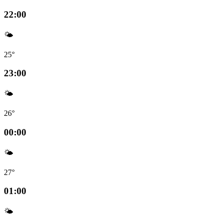
22:00
🌤️
25°
23:00
🌤️
26°
00:00
🌤️
27°
01:00
🌤️