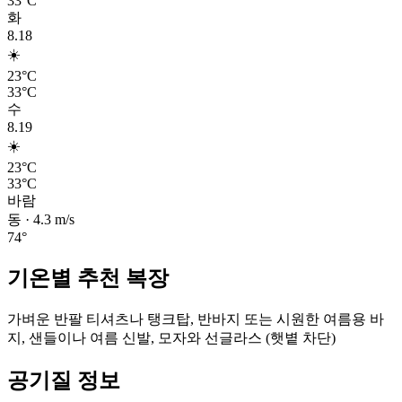
33°C
화
8.18
☀️
23°C
33°C
수
8.19
☀️
23°C
33°C
바람
동
·
4.3
m/s
74
°
기온별 추천 복장
가벼운 반팔 티셔츠나 탱크탑, 반바지 또는 시원한 여름용 바
지, 샌들이나 여름 신발, 모자와 선글라스 (햇볕 차단)
공기질 정보