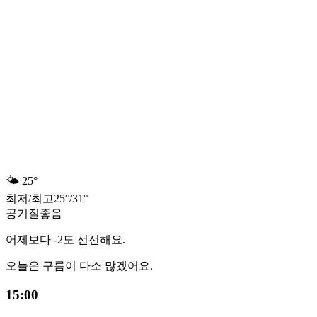
🌤️
25°
최저
/
최고
25
°
/
31
°
공기질
좋음
어제보다 -2도 선선해요.
오늘은 구름이 다소 많겠어요.
15:00