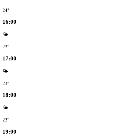
24°
16:00
🌤️
23°
17:00
🌤️
23°
18:00
🌤️
23°
19:00