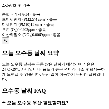
25,697초 후 기준
통합대기지수
34
·
좋음
초미세먼지 (PM2.5)
4㎍/㎥
·
좋음
미세먼지 (PM10)
15㎍/㎥
·
좋음
오존 (O₃)
0.0203ppm
·
좋음
이산화질소 (NO₂)
0.0069ppm
·
좋음
🔍
오늘 오수동 날씨 요약
오늘 오수동 날씨는 구름 많은 날씨가 예상되며 기온은
24°C~29°C 사이입니다. 습도가 높은 편이라 다소 후텁지근하
게 느껴질 수 있습니다. 우산 없이 이동하기 무난한 날씨입니
다.
오수동 날씨 FAQ
☂️ 오늘 오수동 우산 필요할까요?