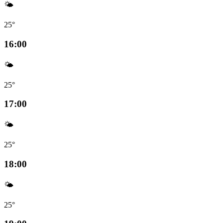
🌤️
25°
16:00
🌤️
25°
17:00
🌤️
25°
18:00
🌤️
25°