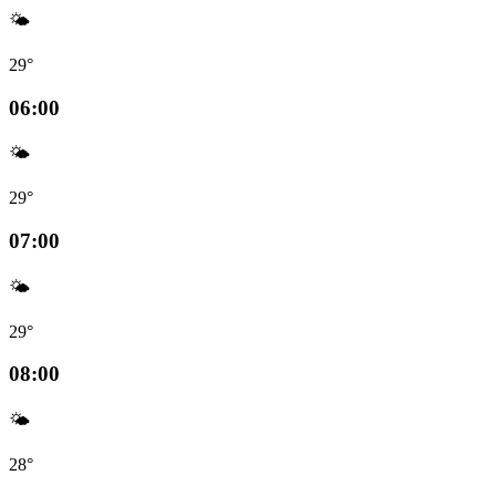
🌤️
29°
06:00
🌤️
29°
07:00
🌤️
29°
08:00
🌤️
28°