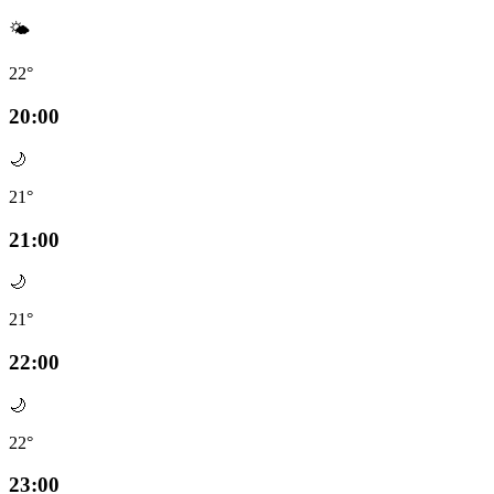
🌤️
22°
20:00
🌙
21°
21:00
🌙
21°
22:00
🌙
22°
23:00