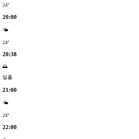
24°
20:00
🌤️
24°
20:38
🌅
일출
21:00
🌤️
24°
22:00