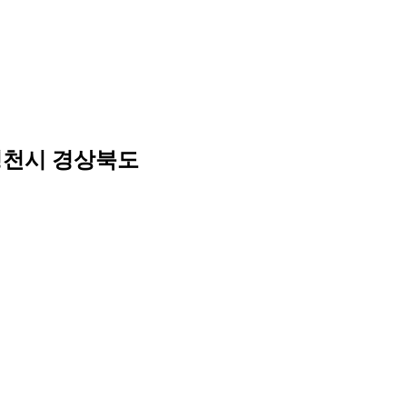
 영천시 경상북도