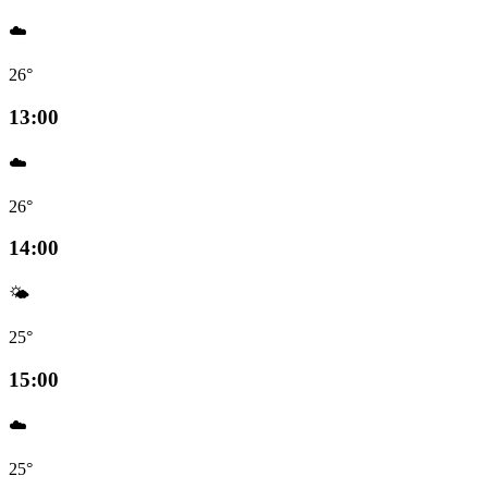
☁️
26°
13:00
☁️
26°
14:00
🌤️
25°
15:00
☁️
25°