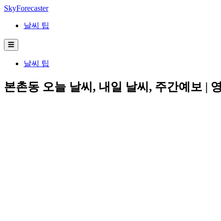
SkyForecaster
날씨 팁
☰
날씨 팁
본촌동 오늘 날씨, 내일 날씨, 주간예보 |