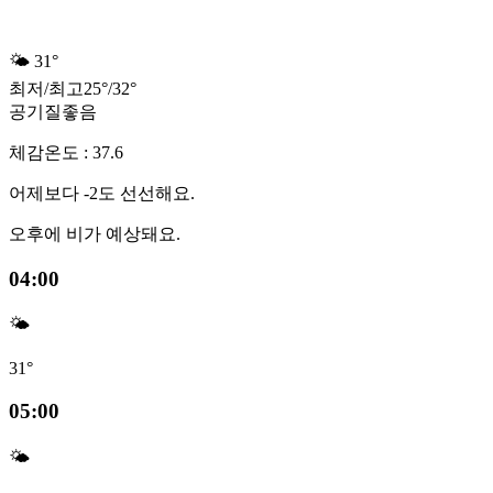
🌤️
31°
최저
/
최고
25
°
/
32
°
공기질
좋음
체감온도 : 37.6
어제보다 -2도 선선해요.
오후에 비가 예상돼요.
04:00
🌤️
31°
05:00
🌤️