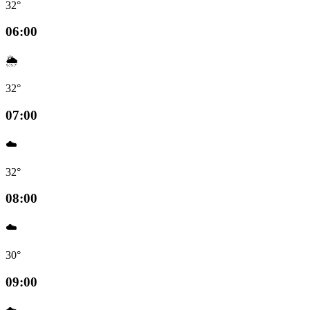
32°
06:00
🌦️
32°
07:00
☁️
32°
08:00
☁️
30°
09:00