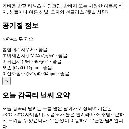
가벼운 반팔 티셔츠나 탱크탑, 반바지 또는 시원한 여름용 바
지, 샌들이나 여름 신발, 모자와 선글라스 (햇볕 차단)
공기질 정보
3,434초 후 기준
통합대기지수
26
·
좋음
초미세먼지 (PM2.5)
7㎍/㎥
·
좋음
미세먼지 (PM10)
6㎍/㎥
·
좋음
오존 (O₃)
0.016ppm
·
좋음
이산화질소 (NO₂)
0.004ppm
·
좋음
🔍
오늘 감곡리 날씨 요약
오늘 감곡리 날씨는 구름 많은 날씨가 예상되며 기온은
23°C~32°C 사이입니다. 습도가 높은 편이라 다소 후텁지근하
게 느껴질 수 있습니다. 우산 없이 이동하기 무난한 날씨입니
다.