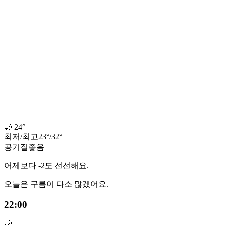
🌙
24°
최저
/
최고
23
°
/
32
°
공기질
좋음
어제보다 -2도 선선해요.
오늘은 구름이 다소 많겠어요.
22:00
🌙