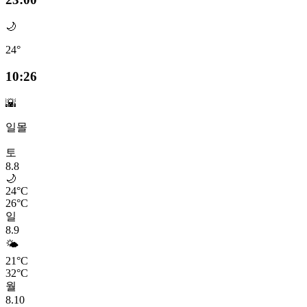
🌙
24°
10:26
🌇
일몰
토
8.8
🌙
24°C
26°C
일
8.9
🌤️
21°C
32°C
월
8.10