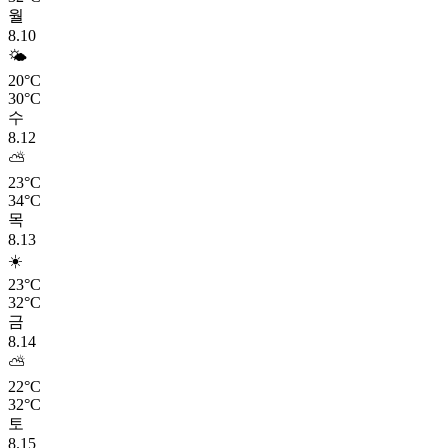
월
8.10
🌤️
20°C
30°C
수
8.12
⛅
23°C
34°C
목
8.13
☀️
23°C
32°C
금
8.14
⛅
22°C
32°C
토
8.15