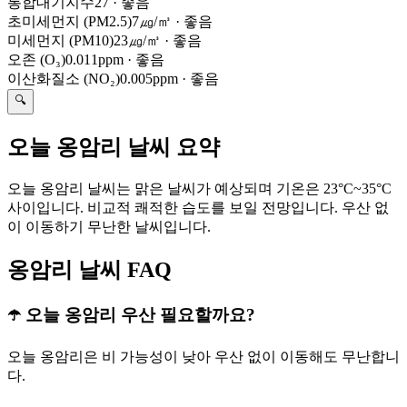
통합대기지수
27
·
좋음
초미세먼지 (PM2.5)
7㎍/㎥
·
좋음
미세먼지 (PM10)
23㎍/㎥
·
좋음
오존 (O₃)
0.011ppm
·
좋음
이산화질소 (NO₂)
0.005ppm
·
좋음
🔍
오늘 옹암리 날씨 요약
오늘 옹암리 날씨는 맑은 날씨가 예상되며 기온은 23°C~35°C
사이입니다. 비교적 쾌적한 습도를 보일 전망입니다. 우산 없
이 이동하기 무난한 날씨입니다.
옹암리 날씨 FAQ
☂️ 오늘 옹암리 우산 필요할까요?
오늘 옹암리은 비 가능성이 낮아 우산 없이 이동해도 무난합니
다.