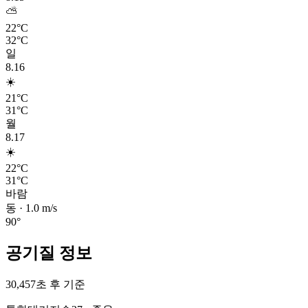
⛅
22°C
32°C
일
8.16
☀️
21°C
31°C
월
8.17
☀️
22°C
31°C
바람
동
·
1.0
m/s
90
°
공기질 정보
30,457초 후 기준