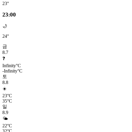
23°
23:00
🌙
24°
금
8.7
❓
Infinity°C
-Infinity°C
토
8.8
☀️
23°C
35°C
일
8.9
🌤️
22°C
32°C