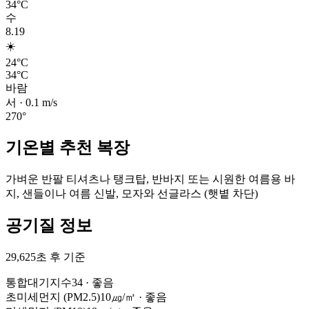
34°C
수
8.19
☀️
24°C
34°C
바람
서
·
0.1
m/s
270
°
기온별 추천 복장
가벼운 반팔 티셔츠나 탱크탑, 반바지 또는 시원한 여름용 바
지, 샌들이나 여름 신발, 모자와 선글라스 (햇볕 차단)
공기질 정보
29,625초 후 기준
통합대기지수
34
·
좋음
초미세먼지 (PM2.5)
10㎍/㎥
·
좋음