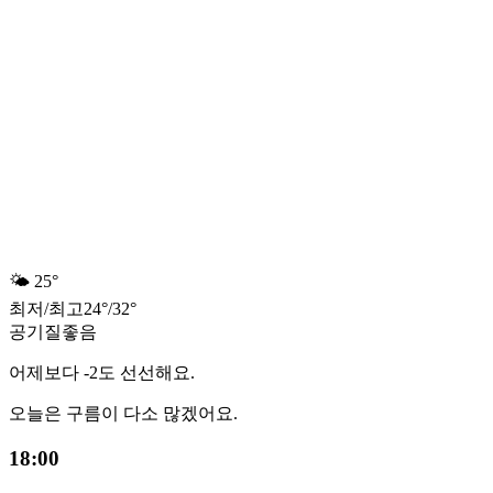
🌤️
25°
최저
/
최고
24
°
/
32
°
공기질
좋음
어제보다 -2도 선선해요.
오늘은 구름이 다소 많겠어요.
18:00