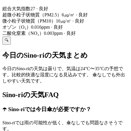
総合大気指数
27
·
良好
超微小粒子状物質（PM2.5）
6㎍/㎥
·
良好
微小粒子状物質（PM10）
16㎍/㎥
·
良好
オゾン（O₃）
0.016ppm
·
良好
二酸化窒素（NO₂）
0.003ppm
·
良好
🔍
今日のSino-riの天気まとめ
今日のSino-riの天気は曇りで、気温は24°C〜35°Cの予想で
す。比較的快適な湿度になる見込みです。 傘なしでも外出
しやすい天気です。
Sino-riの天気FAQ
☂️ Sino-riでは今日傘が必要ですか？
Sino-riでは雨の可能性が低く、傘なしでも問題なさそうで
す。