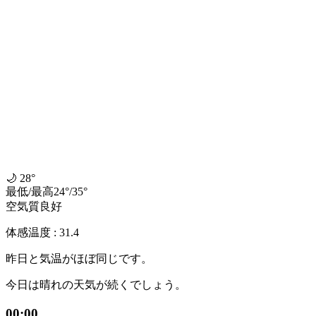
🌙
28°
最低
/
最高
24
°
/
35
°
空気質
良好
体感温度 : 31.4
昨日と気温がほぼ同じです。
今日は晴れの天気が続くでしょう。
00:00