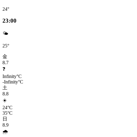
24°
23:00
🌤️
25°
金
8.7
❓
Infinity°C
-Infinity°C
土
8.8
☀️
24°C
35°C
日
8.9
🌧️