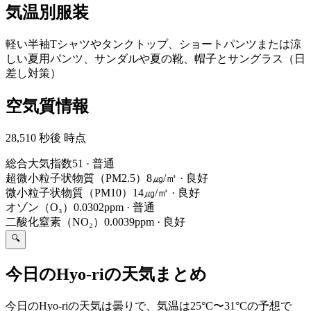
気温別服装
軽い半袖Tシャツやタンクトップ、ショートパンツまたは涼
しい夏用パンツ、サンダルや夏の靴、帽子とサングラス（日
差し対策）
空気質情報
28,510 秒後 時点
総合大気指数
51
·
普通
超微小粒子状物質（PM2.5）
8㎍/㎥
·
良好
微小粒子状物質（PM10）
14㎍/㎥
·
良好
オゾン（O₃）
0.0302ppm
·
普通
二酸化窒素（NO₂）
0.0039ppm
·
良好
🔍
今日のHyo-riの天気まとめ
今日のHyo-riの天気は曇りで、気温は25°C〜31°Cの予想で