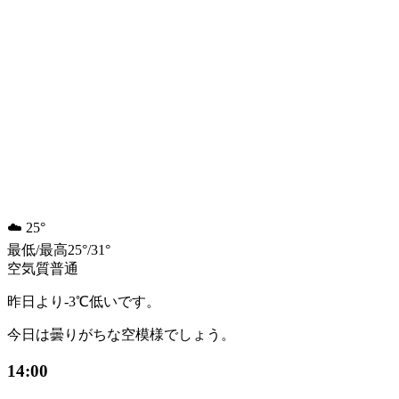
☁️
25°
最低
/
最高
25
°
/
31
°
空気質
普通
昨日より-3℃低いです。
今日は曇りがちな空模様でしょう。
14:00