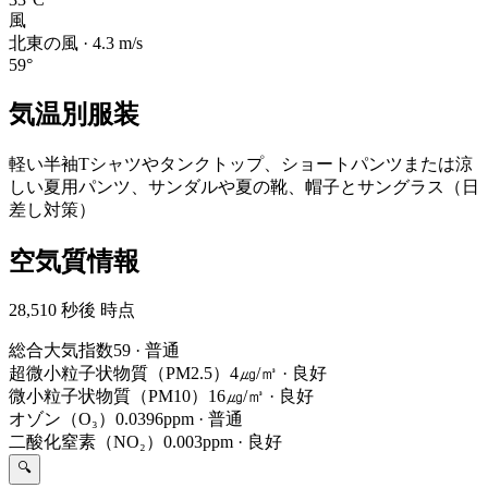
風
北東の風
·
4.3
m/s
59
°
気温別服装
軽い半袖Tシャツやタンクトップ、ショートパンツまたは涼
しい夏用パンツ、サンダルや夏の靴、帽子とサングラス（日
差し対策）
空気質情報
28,510 秒後 時点
総合大気指数
59
·
普通
超微小粒子状物質（PM2.5）
4㎍/㎥
·
良好
微小粒子状物質（PM10）
16㎍/㎥
·
良好
オゾン（O₃）
0.0396ppm
·
普通
二酸化窒素（NO₂）
0.003ppm
·
良好
🔍