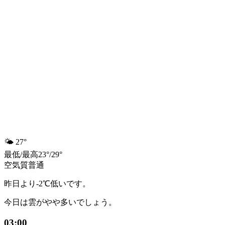
🌤️
27°
最低
/
最高
23
°
/
29
°
空気質
普通
昨日より-2℃低いです。
今日は雲がやや多いでしょう。
03:00