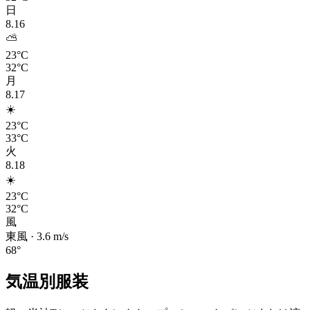
日
8.16
⛅
23°C
32°C
月
8.17
☀️
23°C
33°C
火
8.18
☀️
23°C
32°C
風
東風
·
3.6
m/s
68
°
気温別服装