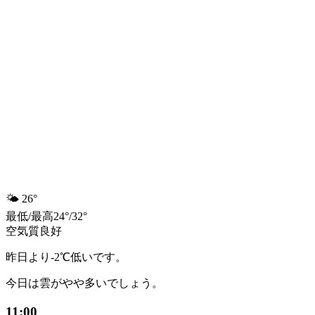
🌤️
26°
最低
/
最高
24
°
/
32
°
空気質
良好
昨日より-2℃低いです。
今日は雲がやや多いでしょう。
11:00