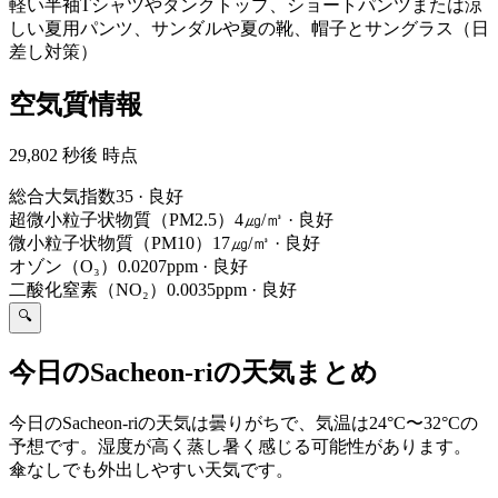
軽い半袖Tシャツやタンクトップ、ショートパンツまたは涼
しい夏用パンツ、サンダルや夏の靴、帽子とサングラス（日
差し対策）
空気質情報
29,802 秒後 時点
総合大気指数
35
·
良好
超微小粒子状物質（PM2.5）
4㎍/㎥
·
良好
微小粒子状物質（PM10）
17㎍/㎥
·
良好
オゾン（O₃）
0.0207ppm
·
良好
二酸化窒素（NO₂）
0.0035ppm
·
良好
🔍
今日のSacheon-riの天気まとめ
今日のSacheon-riの天気は曇りがちで、気温は24°C〜32°Cの
予想です。湿度が高く蒸し暑く感じる可能性があります。
傘なしでも外出しやすい天気です。