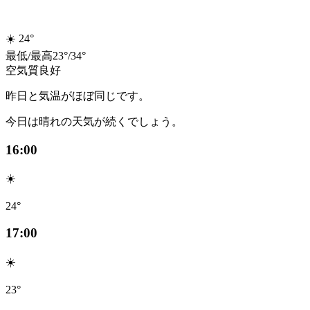
☀️
24°
最低
/
最高
23
°
/
34
°
空気質
良好
昨日と気温がほぼ同じです。
今日は晴れの天気が続くでしょう。
16:00
☀️
24°
17:00
☀️
23°