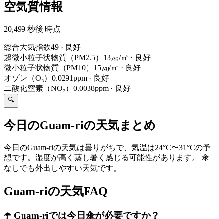
空気質情報
20,499 秒後 時点
総合大気指数
49
·
良好
超微小粒子状物質（PM2.5）
13㎍/㎥
·
良好
微小粒子状物質（PM10）
15㎍/㎥
·
良好
オゾン（O₃）
0.0291ppm
·
良好
二酸化窒素（NO₂）
0.0038ppm
·
良好
🔍
今日のGuam-riの天気まとめ
今日のGuam-riの天気は曇りがちで、気温は24°C〜31°Cの予
想です。湿度が高く蒸し暑く感じる可能性があります。 傘
なしでも外出しやすい天気です。
Guam-riの天気FAQ
☂️ Guam-riでは今日傘が必要ですか？