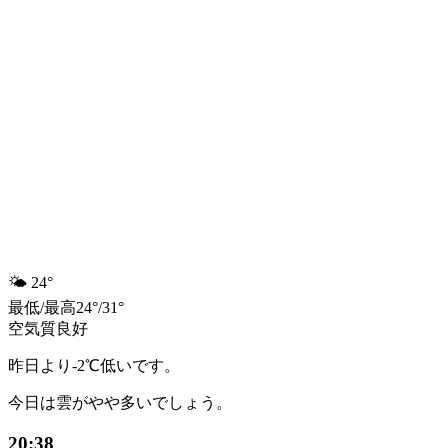
🌤️
24°
最低
/
最高
24
°
/
31
°
空気質
良好
昨日より-2℃低いです。
今日は雲がやや多いでしょう。
20:38