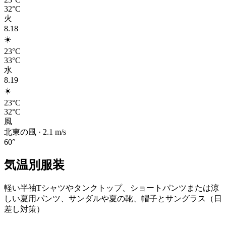
32°C
火
8.18
☀️
23°C
33°C
水
8.19
☀️
23°C
32°C
風
北東の風
·
2.1
m/s
60
°
気温別服装
軽い半袖Tシャツやタンクトップ、ショートパンツまたは涼
しい夏用パンツ、サンダルや夏の靴、帽子とサングラス（日
差し対策）